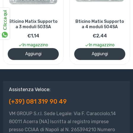
Clicca qui
Bticino Matix Supporto
Bticino Matix Supporto
a 3 moduli 503SA
a 4 moduli 504SA
€1,14
€2,44
In magazzino
In magazzino
Aggiungi
Aggiungi
Assistenza Veloce:
(+39) 081 319 90 49
VM GROUP S.r.l. Sede Legale: Via F. Caracciolo,14
80011 Acerra (NA) Iscritta al registro imprese
presso CCIAA di Napoli al N. 265394210 Numero