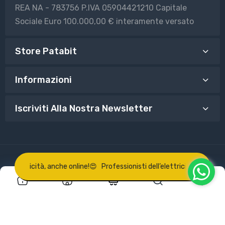
REA NA - 783756 P.IVA 05904421210 Capitale
Sociale Euro 100.000,00 € interamente versato
Store Patabit
Informazioni
Iscriviti Alla Nostra Newsletter
© 2025 Patabit Powered by Shopify
l’elettricità, anche online!
😍 Professionisti dell’elettricità, anche onl
0
0