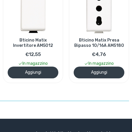
Bticino Matix Presa
Bticino Matix Presa Unel
Bipasso 10/16A AM5180
e Bipasso 10/16A
AM5440/16
€4,76
€8,18
In magazzino
In magazzino
Aggiungi
Aggiungi