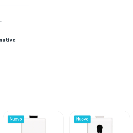
,
rmative
,
Nuovo
Nuovo