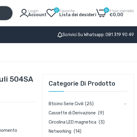
0
0
Login
Favorite
Il tuo carrello
Account
Lista dei desideri
€0,00
Scrivici Su Whatsapp: 081 319 90 49
uli 504SA
Categorie Di Prodotto
Bticino Serie Civili
(25)
Cassette di Derivazione
(9)
Circolina LED magnetica
(3)
o momento
Networking
(14)