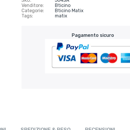
SKU:
504SA
Venditore:
Bticino
Categorie:
Bticino Matix
Tags:
matix
Pagamento sicuro
NI
SPEDIZIONE & RESO
RECENSIONI