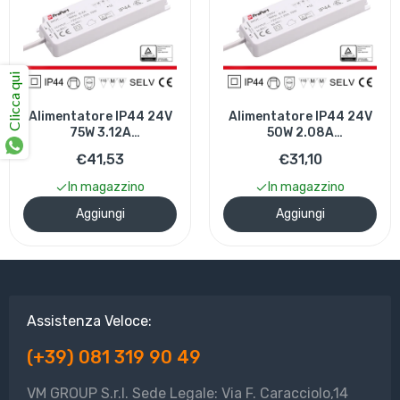
Clicca qui
Alimentatore IP44 24V
Alimentatore IP44 24V
75W 3.12A
50W 2.08A
Size:158*51*18mm
Size:158*51*18mm
€41,53
€31,10
In magazzino
In magazzino
Aggiungi
Aggiungi
Assistenza Veloce:
(+39) 081 319 90 49
VM GROUP S.r.l. Sede Legale: Via F. Caracciolo,14